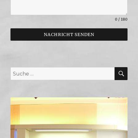
0 / 180
NACHRICHT SENDEN
SUC
Suche
nach: